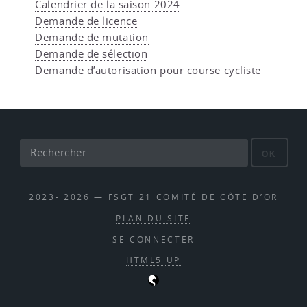
Calendrier de la saison 2024
Demande de licence
Demande de mutation
Demande de sélection
Demande d’autorisation pour course cycliste
OK
2023- 2026 — FSGT 21 COMITÉ DE CÔTE D’OR
PLAN DU SITE
SE CONNECTER
HTML5 UP